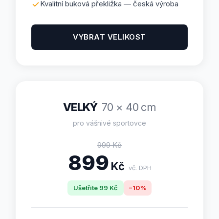
Kvalitní buková překližka — česká výroba
VYBRAT VELIKOST
VELKÝ
70 × 40 cm
pro vášnivé sportovce
999
Kč
899
Kč
vč. DPH
Ušetříte
99
Kč
−
10
%