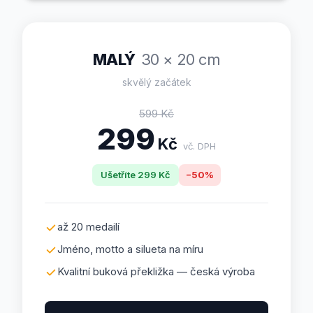
MALÝ
30 × 20 cm
skvělý začátek
599
Kč
299
Kč
vč. DPH
Ušetříte
299
Kč
−
50
%
až 20 medailí
Jméno, motto a silueta na míru
Kvalitní buková překližka — česká výroba