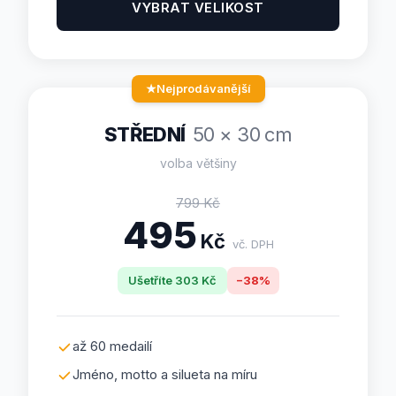
VYBRAT VELIKOST
★
Nejprodávanější
STŘEDNÍ
50 × 30 cm
volba většiny
799
Kč
495
Kč
vč. DPH
Ušetříte
303
Kč
−
38
%
až 60 medailí
Jméno, motto a silueta na míru